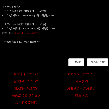
＜チケット発売＞
・モバイル会員先行 抽選受付［一人2枚］
2017年8月2日(水)12:00〜2017年8月13日(日)23:00
・オフィシャル先行 先着受付［一人2枚］
2017年8月23日(水)12:00〜2017年8月28日(月)23:00
受付URL：
http://eplus.jp/mia2017/
・一般発売日：2017年9月2日(土)〜
HOME
PAGE TOP
当サイトについて
アカウントについて
お支払いについて
利用規約
個人情報保護方針
お客さまへのお願い
特商法に基づく表示
推奨環境
よくあるご質問