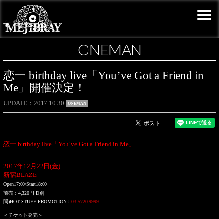
ONEMAN
恋一 birthday live「You’ve Got a Friend in
Me」開催決定！
UPDATE
2017.10.30
ONEMAN
恋一 birthday live「You’ve Got a Friend in Me」
2017年12月22日(金)
新宿BLAZE
Open17:00/Start18:00
前売：4,320円 D別
問)HOT STUFF PROMOTION：
03-5720-9999
＜チケット発売＞