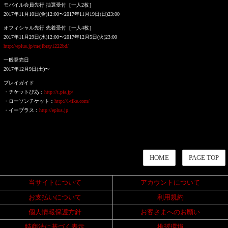
モバイル会員先行 抽選受付［一人2枚］
2017年11月10日(金)12:00〜2017年11月19日(日)23:00
オフィシャル先行 先着受付［一人4枚］
2017年11月29日(水)12:00〜2017年12月5日(火)23:00
http://eplus.jp/mejibray1222bd/
一般発売日
2017年12月9日(土)〜
プレイガイド
・チケットぴあ：
http://t.pia.jp/
・ローソンチケット：
http://l-tike.com/
・イープラス：
http://eplus.jp
HOME
PAGE TOP
当サイトについて
アカウントについて
お支払いについて
利用規約
個人情報保護方針
お客さまへのお願い
特商法に基づく表示
推奨環境