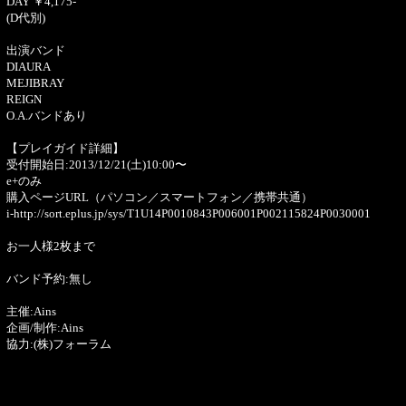
DAY ￥4,175-
(D代別)
出演バンド
DIAURA
MEJIBRAY
REIGN
O.A.バンドあり
【プレイガイド詳細】
受付開始日:2013/12/21(土)10:00〜
e+のみ
購入ページURL（パソコン／スマートフォン／携帯共通）
i-http://sort.eplus.jp/sys/T1U14P0010843P006001P002115824P0030001
お一人様2枚まで
バンド予約:無し
主催:Ains
企画/制作:Ains
協力:(株)フォーラム