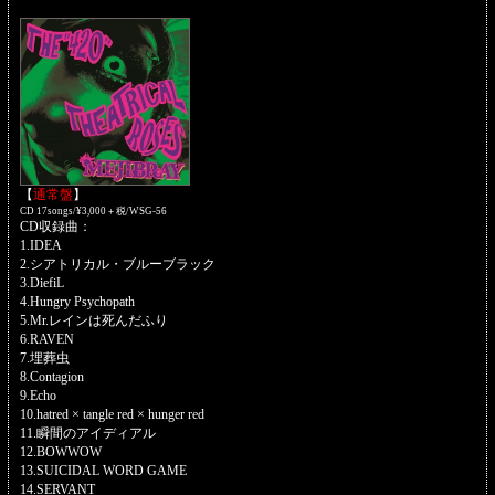
【
通常盤
】
CD 17songs/¥3,000＋税/WSG-56
CD収録曲：
1.IDEA
2.シアトリカル・ブルーブラック
3.DiefiL
4.Hungry Psychopath
5.Mr.レインは死んだふり
6.RAVEN
7.埋葬虫
8.Contagion
9.Echo
10.hatred × tangle red × hunger red
11.瞬間のアイディアル
12.BOWWOW
13.SUICIDAL WORD GAME
14.SERVANT