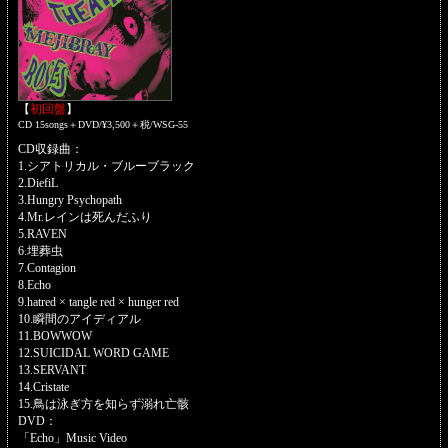
【
初回盤
】
CD 15songs＋DVD/¥3,500＋税/WSG-55
CD収録曲：
1.シアトリカル・ブルーブラック
2.DiefiL
3.Hungry Psychopath
4.Mr.レインは死んだふり
5.RAVEN
6.埋葬虫
7.Contagion
8.Echo
9.hatred × tangle red × hunger red
10.瞬間のアイディアル
11.BOWWOW
12.SUICIDAL WORD GAME
13.SERVANT
14.Cristate
15.鳥は泳ぎ方を知らず溺れ亡骸
DVD：
「Echo」Music Video