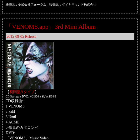
発売元：株式会社フォーラム 販売元：ダイキサウンド株式会社
「VENOMS.app」3rd Mini Album
2015-08-05 Release
【
初回盤Aタイプ
】
CD 5songs＋DVD/￥2,500＋税/WSG-63
CD収録曲:
1.VENOMS
2.kairi
3.Until…
4.ACME
5.孤毒のカタコンベ
DVD:
「VENOMS」Music Video