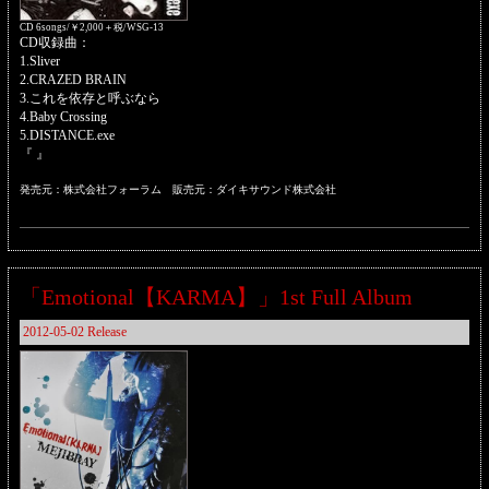
CD 6songs/￥2,000＋税/WSG-13
CD収録曲：
1.Sliver
2.CRAZED BRAIN
3.これを依存と呼ぶなら
4.Baby Crossing
5.DISTANCE.exe
『 』
発売元：株式会社フォーラム 販売元：ダイキサウンド株式会社
「Emotional【KARMA】」1st Full Album
2012-05-02 Release