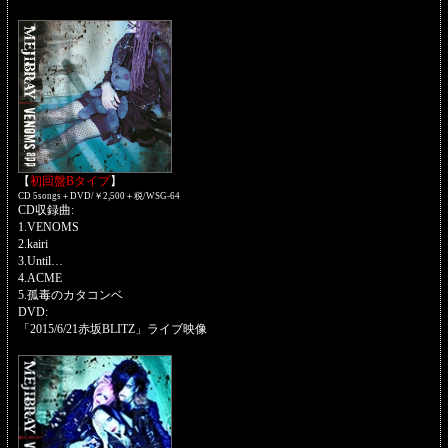
【
初回盤Bタイプ
】
CD 5songs＋DVD/￥2,500＋税/WSG-64
CD収録曲:
1.VENOMS
2.kairi
3.Until…
4.ACME
5.孤毒のカタコンベ
DVD:
「2015/6/21赤坂BLITZ」ライブ映像