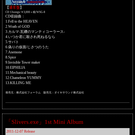
【
通常盤
】
CD 13songs/￥3,000＋税/WSG-8
CD収録曲：
1.Fell to the HEAVEN
2.Wrath of GOD
3.カルマ-瓦礫のマンティコーラース-
4.いつか君に殺され死ねるなら
5.サバト
6.偽りの仮面/じさつのうた
7.Anemone
8.Spice
9.Invisible Tower maker
10.EIPHILIA
11.Mechanical beauty
12.Chameleon YUMMY
13.KILLING ME
発売元：株式会社フォーラム 販売元：ダイキサウンド株式会社
「Slivers.exe」1st Mini Album
2011-12-07 Release