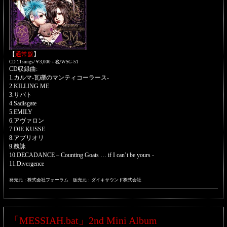
【
通常盤
】
CD 11songs/￥3,000＋税/WSG-51
CD収録曲:
1.カルマ-瓦礫のマンティコーラース-
2.KILLING ME
3.サバト
4.Sadisgate
5.EMILY
6.アヴァロン
7.DIE KUSSE
8.アプリオリ
9.醜詠
10.DECADANCE – Counting Goats … if I can’t be yours -
11.Divergence
発売元：株式会社フォーラム 販売元：ダイキサウンド株式会社
「MESSIAH.bat」2nd Mini Album