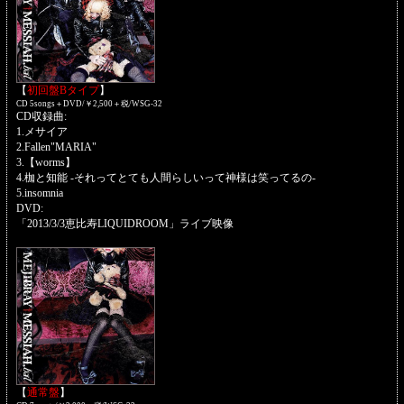
【
初回盤Bタイプ
】
CD 5songs＋DVD/￥2,500＋税/WSG-32
CD収録曲:
1.メサイア
2.Fallen"MARIA"
3.【worms】
4.枷と知能 -それってとても人間らしいって神様は笑ってるの-
5.insomnia
DVD:
「2013/3/3恵比寿LIQUIDROOM」ライブ映像
【
通常盤
】