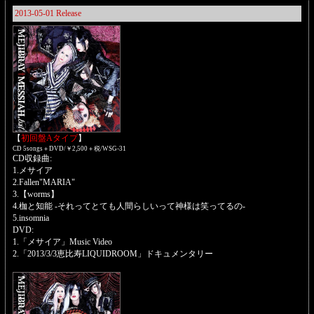
2013-05-01 Release
【
初回盤Aタイプ
】
CD 5songs＋DVD/￥2,500＋税/WSG-31
CD収録曲:
1.メサイア
2.Fallen"MARIA"
3.【worms】
4.枷と知能 -それってとても人間らしいって神様は笑ってるの-
5.insomnia
DVD:
1.「メサイア」Music Video
2.「2013/3/3恵比寿LIQUIDROOM」ドキュメンタリー