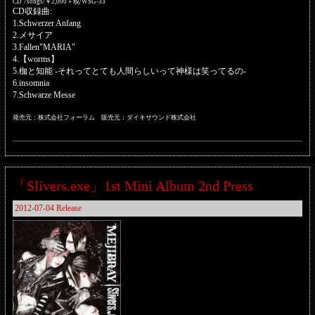
CD 7songs/￥2,000＋税/WSG-33
CD収録曲:
1.Schwerzer Anfang
2.メサイア
3.Fallen"MARIA"
4.【worms】
5.枷と知能 -それってとても人間らしいって神様は笑ってるの-
6.insomnia
7.Schwarze Messe
発売元：株式会社フォーラム 販売元：ダイキサウンド株式会社
「Slivers.exe」1st Mini Album 2nd Press
2012-07-04 Release