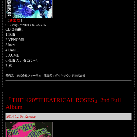
【
通常盤
】
CD 7songs/￥2,000＋税/WSG-65
CD収録曲:
1.猛毒
2.VENOMS
3.kairi
4.Until…
5.ACME
6.孤毒のカタコンベ
7.累
発売元：株式会社フォーラム 販売元：ダイキサウンド株式会社
「THE"420"THEATRICAL ROSES」2nd Full
Album
2014-12-03 Release