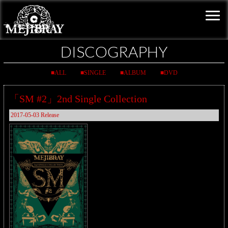
DISCOGRAPHY
ALL
SINGLE
ALBUM
DVD
「SM #2」2nd Single Collection
2017-05-03 Release