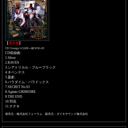
【
通常盤
】
CD 11songs/￥3,000＋税/WSG-83
CD収録曲:
1.Sliver
2.RAVEN
3.シアトリカル・ブルーブラック
4.ネペンテス
5.盈虧
6.パラダイム・パラドックス
7.SECRET No.03
8.Agitato GRIMOIRE
9.THE END
10.羽花
11.ナナキ
発売元：株式会社フォーラム 販売元：ダイキサウンド株式会社