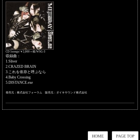
CD 5songs/￥2,000＋税/WSG-3
収録曲：
1.Sliver
2.CRAZED BRAIN
3.これを依存と呼ぶなら
4.Baby Crossing
5.DISTANCE.exe
発売元：株式会社フォーラム 販売元：ダイキサウンド株式会社
HOME
PAGE TOP