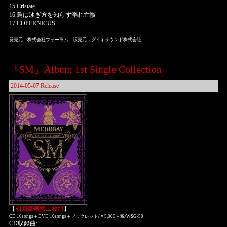
15.Cristate
16.鳥は泳ぎ方を知らず溺れ亡骸
17.COPERNICUS
発売元：株式会社フォーラム 販売元：ダイキサウンド株式会社
「SM」Album 1st Single Collection
2014-05-07 Release
【
初回豪華盤二枚組
】
CD 10songs＋DVD 10songs＋ブックレット/￥5,000＋税/WSG-50
CD収録曲: