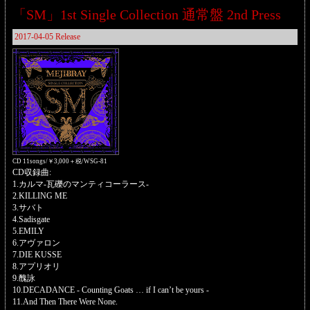
「SM」1st Single Collection 通常盤 2nd Press
2017-04-05 Release
CD 11songs/￥3,000＋税/WSG-81
CD収録曲:
1.カルマ-瓦礫のマンティコーラース-
2.KILLING ME
3.サバト
4.Sadisgate
5.EMILY
6.アヴァロン
7.DIE KUSSE
8.アプリオリ
9.醜詠
10.DECADANCE - Counting Goats … if I can’t be yours -
11.And Then There Were None.