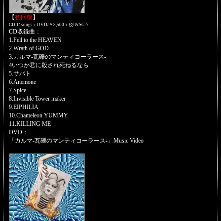
【
初回盤
】
CD 11songs＋DVD/￥3,500＋税/WSG-7
CD収録曲：
1.Fell to the HEAVEN
2.Wrath of GOD
3.カルマ-瓦礫のマンティコーラース-
4いつか君に殺され死ねるなら
5.サバト
6.Anemone
7.Spice
8.Invisible Tower maker
9.EIPHILIA
10.Chameleon YUMMY
11.KILLING ME
DVD：
「カルマ-瓦礫のマンティコーラース-」Music Video