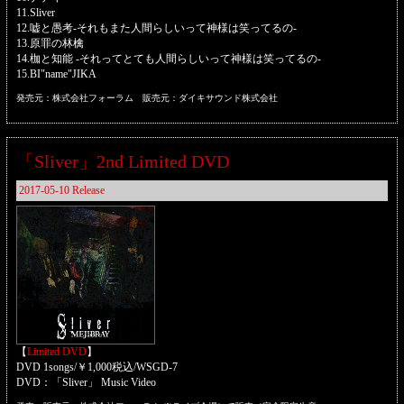
11.Sliver
12.嘘と愚考-それもまた人間らしいって神様は笑ってるの-
13.原罪の林檎
14.枷と知能 -それってとても人間らしいって神様は笑ってるの-
15.BI"name"JIKA
発売元：株式会社フォーラム 販売元：ダイキサウンド株式会社
「Sliver」2nd Limited DVD
2017-05-10 Release
【
Limited DVD
】
DVD 1songs/￥1,000税込/WSGD-7
DVD：「Sliver」 Music Video