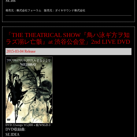
SE.Iris
発売元：株式会社フォーラム 販売元：ダイキサウンド株式会社
「THE THEATRICAL SHOW『鳥ハ泳ギ方ヲ知
ラズ溺レ亡骸』at 渋谷公会堂」2nd LIVE DVD
2015-03-04 Release
DVD 22songs/￥5,000＋税/WSGD-3
DVD収録曲:
SE.IDEA