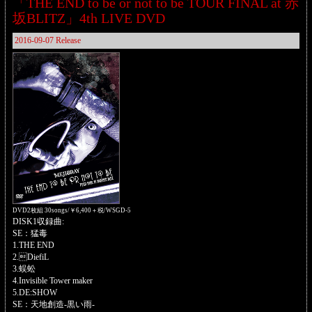
「THE END to be or not to be TOUR FINAL at 赤
坂BLITZ」4th LIVE DVD
2016-09-07 Release
DVD2枚組 30songs/￥6,400＋税/WSGD-5
DISK1収録曲:
SE：猛毒
1.THE END
2.DiefiL
3.蜈蚣
4.Invisible Tower maker
5.DE:SHOW
SE：天地創造-黒い雨-