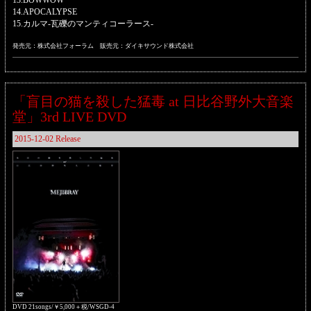
13.BOWWOW
14.APOCALYPSE
15.カルマ-瓦礫のマンティコーラース-
発売元：株式会社フォーラム 販売元：ダイキサウンド株式会社
「盲目の猫を殺した猛毒 at 日比谷野外大音楽
堂」3rd LIVE DVD
2015-12-02 Release
DVD 21songs/￥5,000＋税/WSGD-4