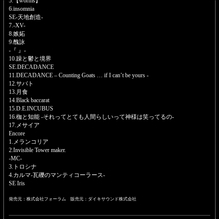
5.【worms】
6.insomnia
SE-天地創造-
7.-XV-
8.嫉妬
9.醜詠
-『 』-
10.躁と鬱と境界
SE.DECADANCE
11.DECADANCE – Counting Goats … if I can’t be yours -
12.サバト
13.月食
14.Black baccarat
15.D.E.INCUBUS
16.枷と知能 -それってとても人間らしいって神様は笑ってるの-
17.メサイア
Encore
1.メランコリア
2.Invisible Tower maker.
-MC-
3.トロシナ
4.カルマ-瓦礫のマンティコーラース-
SE Iris
発売元：株式会社フォーラム 販売元：ダイキサウンド株式会社