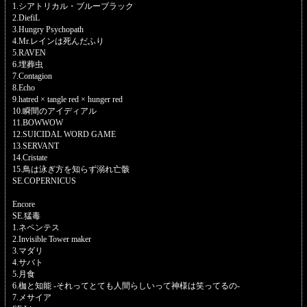
1.シアトリカル・ブルーブラック
2.DiefiL
3.Hungry Psychopath
4.Mr.レインは死んだふり
5.RAVEN
6.埋葬虫
7.Contagion
8.Echo
9.hatred × tangle red × hunger red
10.瞬間のアイディアル
11.BOWWOW
12.SUICIDAL WORD GAME
13.SERVANT
14.Cristate
15.鳥は泳ぎ方を知らず溺れ亡骸
SE.COPERNICUS
Encore
SE.猛毒
1.ネペンテス
2.Invisible Tower maker
3.マダリ
4.サバト
5.月食
6.枷と知能 -それってとても人間らしいって神様は笑ってるの-
7.メサイア