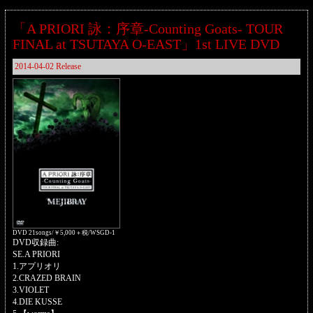
「A PRIORI 詠：序章-Counting Goats- TOUR
FINAL at TSUTAYA O-EAST」1st LIVE DVD
2014-04-02 Release
DVD 21songs/￥5,000＋税/WSGD-1
DVD収録曲:
SE.A PRIORI
1.アプリオリ
2.CRAZED BRAIN
3.VIOLET
4.DIE KUSSE