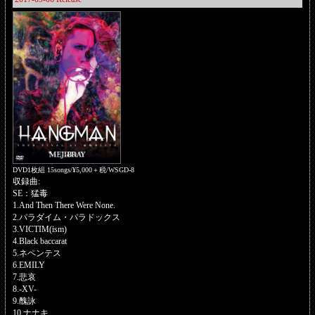
DVD1枚組 15songs/¥5,000＋税/WSGD-8
収録曲:
SE：猛毒
1.And Then There Were None.
2.パラダイム・パラドックス
3.VICTIM(ism)
4.Black baccarat
5.ネペンテス
6.EMILY
7.悲哀
8.-XV-
9.醜詠
10.ナナキ