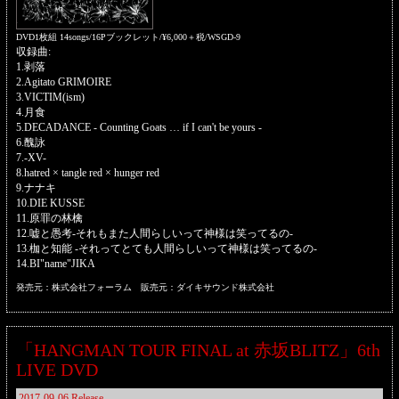
DVD1枚組 14songs/16Pブックレット/¥6,000＋税/WSGD-9
収録曲:
1.剥落
2.Agitato GRIMOIRE
3.VICTIM(ism)
4.月食
5.DECADANCE - Counting Goats … if I can't be yours -
6.醜詠
7.-XV-
8.hatred × tangle red × hunger red
9.ナナキ
10.DIE KUSSE
11.原罪の林檎
12.嘘と愚考-それもまた人間らしいって神様は笑ってるの-
13.枷と知能 -それってとても人間らしいって神様は笑ってるの-
14.BI"name"JIKA
発売元：株式会社フォーラム 販売元：ダイキサウンド株式会社
「HANGMAN TOUR FINAL at 赤坂BLITZ」6th
LIVE DVD
2017-09-06 Release