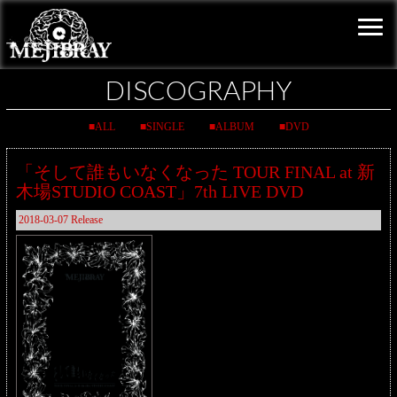
DISCOGRAPHY
ALL
SINGLE
ALBUM
DVD
「そして誰もいなくなった TOUR FINAL at 新
木場STUDIO COAST」7th LIVE DVD
2018-03-07 Release