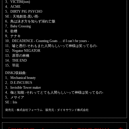
3、VICTIM(ism)
4、ACME
5、DIRTY PIG PSYCHO
SE：天地創造-黒い雨-
6、鳥は泳ぎ方を知らず溺れ亡骸
7、Baby Crossing
8、欲槽
9、ナナキ
10、DECADENCE - Counting Goats … if I can’t be yours -
11、嘘と愚行-それもまた人間らしいって神様は笑ってるの-
12、Negator NEGATOR
13、原罪の林檎
14、THE END
15、羽花
DISK2収録曲:
1、Mechanical beauty
2、D.E.INCUBUS
3、Invisible Tower maker
4、枷と知能 -それってとても人間らしいって神様は笑ってるの-
5、メサイア
SE：Iris
発売元：株式会社フォーラム 販売元：ダイキサウンド株式会社