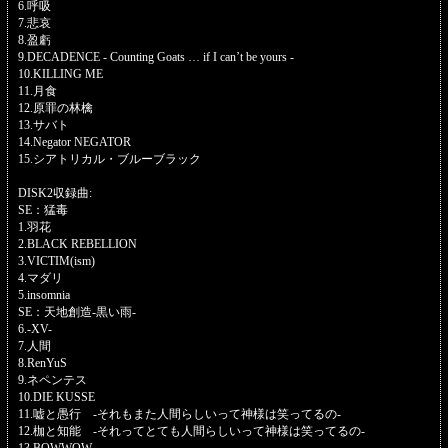
6.呼吸
7.悲哀
8.盈虧
9.DECADENCE - Counting Goats … if I can’t be yours -
10.KILLING ME
11.月食
12.原罪の林檎
13.サバト
14.Negator NEGATOR
15.シアトリカル・ブルーブラック
DISK2収録曲:
SE：猛毒
1.羽花
2.BLACK REBELLION
3.VICTIM(ism)
4.マダリ
5.insomnia
SE：天地創造-黒い雨-
6.-XV-
7.人間
8.RenYuS
9.ネペンテス
10.DIE KUSSE
11.嘘と愚行 -それもまた人間らしいって神様は笑ってるの-
12.枷と知能 -それってとても人間らしいって神様は笑ってるの-