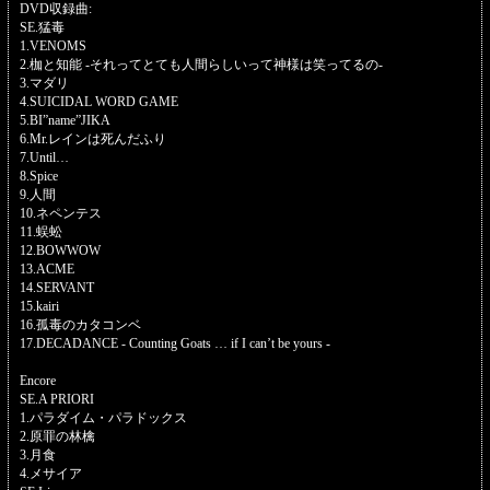
DVD収録曲:
SE.猛毒
1.VENOMS
2.枷と知能 -それってとても人間らしいって神様は笑ってるの-
3.マダリ
4.SUICIDAL WORD GAME
5.BI”name”JIKA
6.Mr.レインは死んだふり
7.Until…
8.Spice
9.人間
10.ネペンテス
11.蜈蚣
12.BOWWOW
13.ACME
14.SERVANT
15.kairi
16.孤毒のカタコンベ
17.DECADANCE - Counting Goats … if I can’t be yours -
Encore
SE.A PRIORI
1.パラダイム・パラドックス
2.原罪の林檎
3.月食
4.メサイア